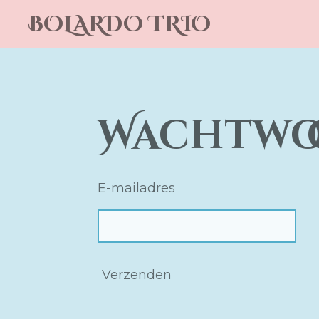
Ga
BOLARDO
TRIO
direct
naar
de
hoofdinhoud
Wachtwo
E-mailadres
Verzenden